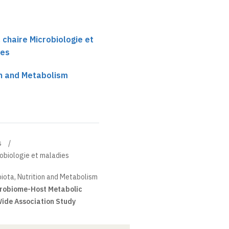
 chaire Microbiologie et
ses
on and Metabolism
s
robiologie et maladies
iota, Nutrition and Metabolism
crobiome-Host Metabolic
ide Association Study