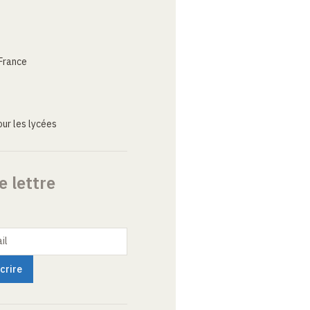
France
ur les lycées
e lettre
il