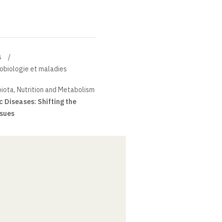
s
robiologie et maladies
iota, Nutrition and Metabolism
 Diseases: Shifting the
ssues