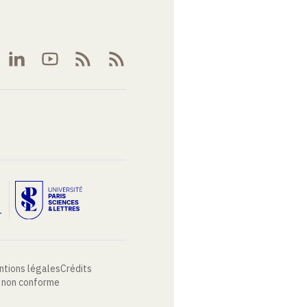
ntions légales
Crédits
: non conforme