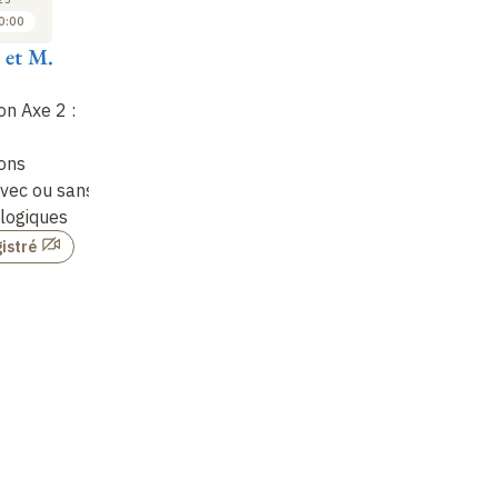
0:00
10:00 à 10:15
10:15 à 10:30
 et M.
E. Dartois et A.
A.M. Seydoux-
K.
Dazzi
Guillaume et F.
et
Vurpillot
on Axe 2 :
WP 2.1 – ASTRO-
WP
AFMIR : un instrument
WP 2.2 – COSMO-SAT :
sp
lons
nouveau pour
une sonde atomique
ma
avec ou sans
l’imagerie hyper-
pour la cosmochimie
ré
ologiques
spectrale infra-rouge
ab
Non enregistré
à…
la
istré
Non enregistré