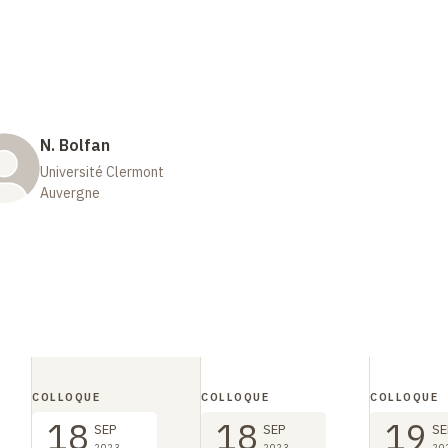
N. Bolfan
Université Clermont
Auvergne
COLLOQUE
COLLOQUE
COLLOQUE
18
18
19
SEP
SEP
SE
2023
2023
20