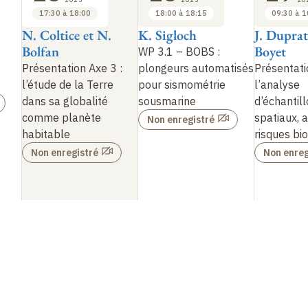
17:30 à 18:00
18:00 à 18:15
09:30 à 1
N. Coltice et N.
K. Sigloch
J. Duprat
Bolfan
Boyet
WP 3.1 – BOBS :
Présentation Axe 3 :
plongeurs automatisés
Présentati
l’étude de la Terre
pour sismométrie
l’analyse
dans sa globalité
sousmarine
d’échantil
comme planète
spatiaux, 
Non enregistré
habitable
risques bi
Non enregistré
Non enreg