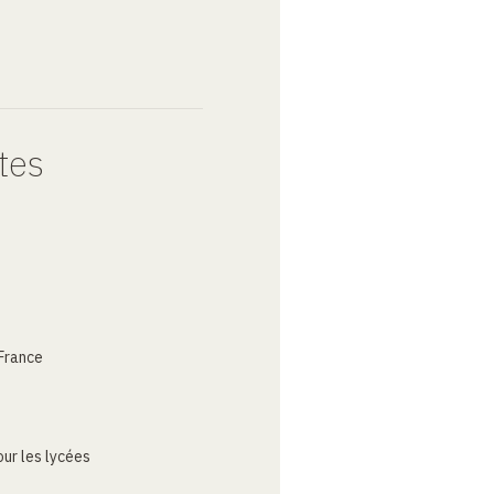
tes
France
ur les lycées