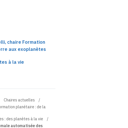
li, chaire Formation
Terre aux exoplanètes
tes à la vie
Chaires actuelles
ormation planétaire : de la
es : des planètes à la vie
imale automatisée des