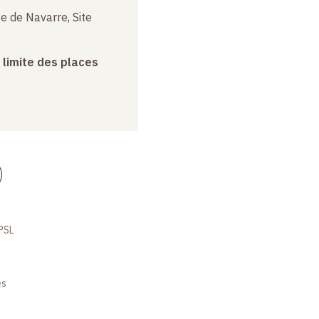
e de Navarre, Site
a limite des places
)
 PSL
es