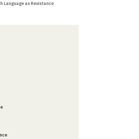
th Language as Resistance
ce
ance