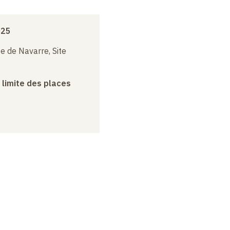
025
e de Navarre, Site
a limite des places