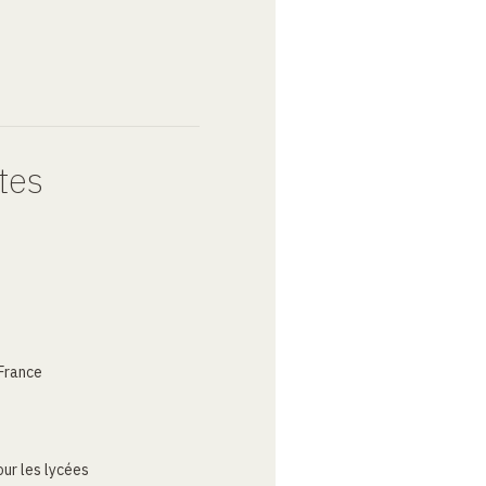
tes
France
ur les lycées