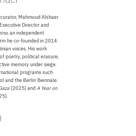
al curator, Mahmoud Alshaer
 Executive Director and
ine
, an independent
form he co-founded in 2014
inian voices. His work
f poetry, political erasure,
ective memory under siege.
ernational programs such
l and the Berlin Biennale.
 Gaza
(2025) and
A Year on
25).
)