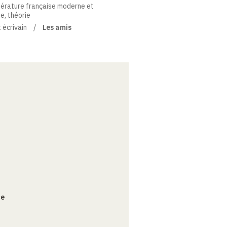
térature française moderne et
ue, théorie
 écrivain
Les amis
ce