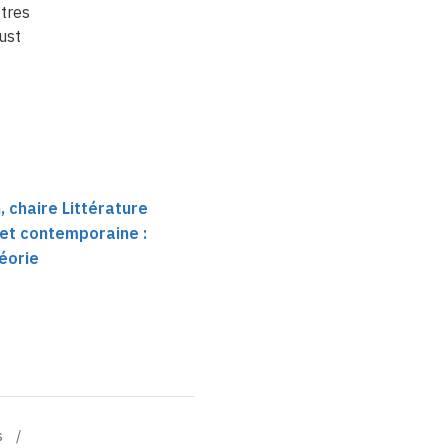
ttres au temps
ust
 chaire Littérature
et contemporaine :
héorie
s