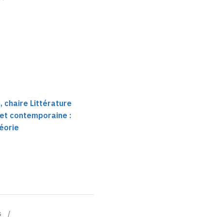
 chaire Littérature
et contemporaine :
héorie
s