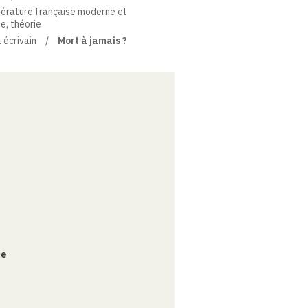
térature française moderne et
ue, théorie
 écrivain
Mort à jamais ?
ce