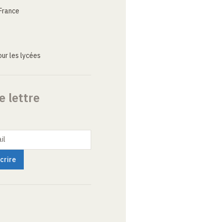
France
ur les lycées
e lettre
il