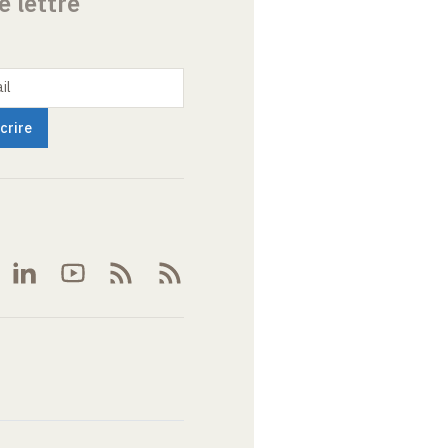
e lettre
il