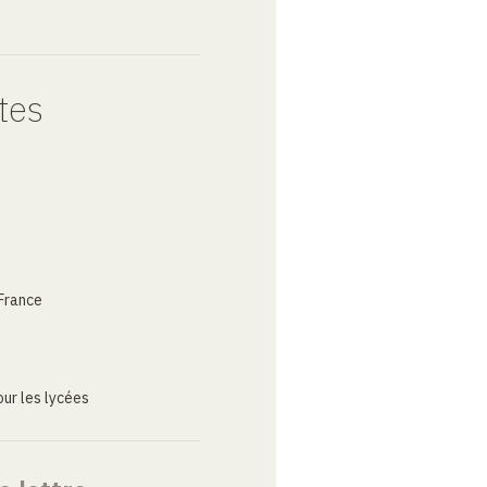
tes
France
ur les lycées