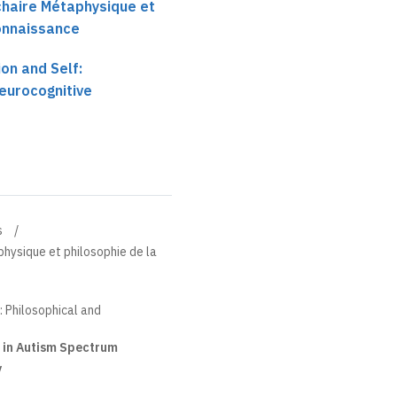
 chaire Métaphysique et
connaissance
ion and Self:
eurocognitive
s
physique et philosophie de la
: Philosophical and
n in Autism Spectrum
y