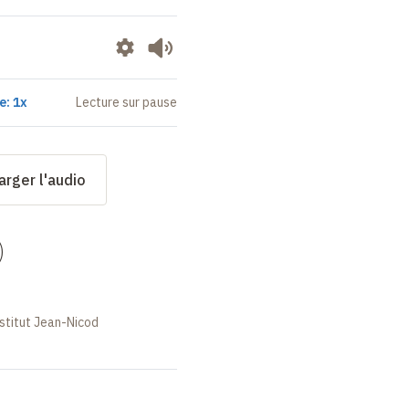
e: 1x
Lecture sur pause
arger l'audio
)
stitut Jean-Nicod