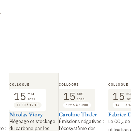
s
COLLOQUE
COLLOQUE
COLLOQUE
15
15
15
MAI
MAI
MA
2025
2025
20
11:30 à 12:15
12:15 à 13:00
14:00 à 1
Nicolas Viovy
Caroline Thaler
Fabrice 
Piégeage et stockage
Émissions négatives
:
Le CO
, de
2
e :
du carbone par les
l’écosystème des
utilisation