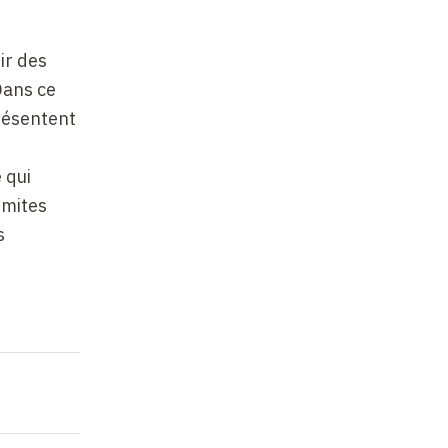
ir des
Dans ce
résentent
 qui
imites
s