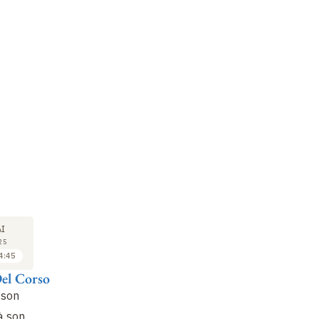
COLLOQUE
COLLOQUE
CO
15
15
I
MAI
MAI
25
2025
2025
4:45
14:45 à 15:30
15:50 à 16:35
Del Corso
Samantha Besson
Pierre Alexandre
Ér
Royoux
 son
La géo-ingéniérie saisie
En
par le droit
La géo-ingénierie vue
gé
 à son