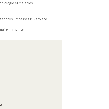
robiologie et maladies
fectious Processes in Vitro and
nnate Immunity
ce