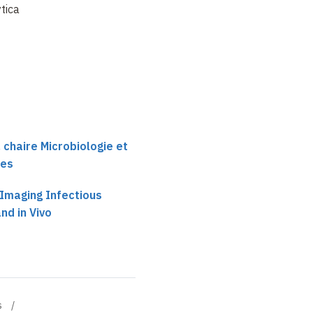
ytica Virulenc…
Cells
 chaire Microbiologie et
ses
 Imaging Infectious
nd in Vivo
s