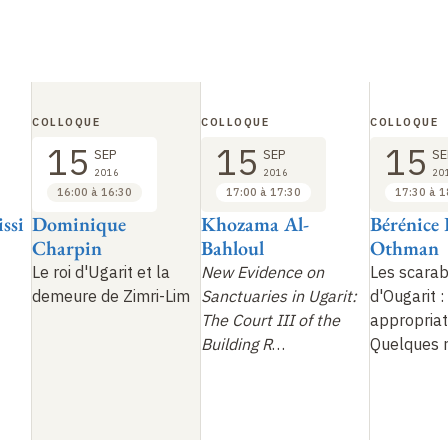
COLLOQUE
COLLOQUE
COLLOQUE
15
15
15
SEP
SEP
SE
2016
2016
20
16:00 à 16:30
17:00 à 17:30
17:30 à 1
ssi
Dominique
Khozama Al-
Bérénice 
Charpin
Bahloul
Othman
Le roi d'Ugarit et la
New Evidence on
Les scara
demeure de Zimri-Lim
Sanctuaries in Ugarit:
d'Ougarit
:
The Court III of the
appropriat
Building R
…
Quelques r