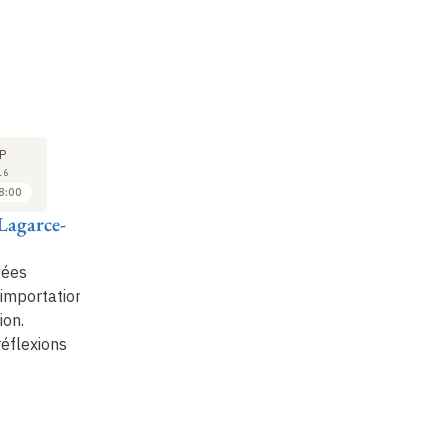
COLLOQUE
COLLOQUE
CO
16
16
P
SEP
SEP
16
2016
2016
8:00
09:00 à 09:30
09:30 à 10:00
Lagarce-
Françoise Ernst-
Robert Hawley et
Je
Pradal
Carole Roche-
Un
Hawley
bées
Paléographie des
de
 importation,
textes hourrites
Religion officielle,
KT
ion.
d'Ougarit (suite)
: La
religion vécue à
éflexions
bilingue RS 15.010.…
Ougarit
Non enregistré