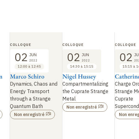
COLLOQUE
COLLOQUE
COLLOQUE
02
02
02
JUN
JUN
JU
2022
2022
20
12:00 à 12:45
14:30 à 15:15
15:15 à 1
m
Marco Schiro
Nigel Hussey
Catherin
Dynamics, Chaos and
Compartmentalizing
Charge Or
Energy Transport
the Cuprate Strange
Strange Me
through a Strange
Metal
Cuprate
Quantum Bath
Supercond
Non enregistré
Non enregistré
Non enreg