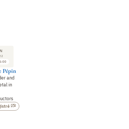
COLLOQUE
COLLOQUE
CO
02
02
N
JUN
JUN
22
2022
2022
6:00
16:45 à 17:30
17:30 à 18:15
e Pépin
Lucile Savary
Evyatar Tulipman
An
der and
Phonon Thermal Hall
Strongly Coupled
St
tal in
Conductivity from
Phonon Fluid and
Mo
Scattering with
Goldstone Modes in an
uctors
Collective Fluctuations
Anharmonic Quantum
Solid: Transport and
istré
Non enregistré
Chao…
Non enregistré