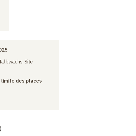
025
albwachs, Site
a limite des places
)