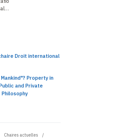
tation of
ial
…
aire Droit international
l Mankind"? Property in
ublic and Private
 Philosophy
Chaires actuelles