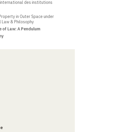
nternational des institutions
 Property in Outer Space under
al Law & Philosophy
e of Law: A Pendulum
ny
ce