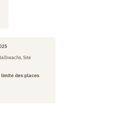
025
albwachs, Site
a limite des places