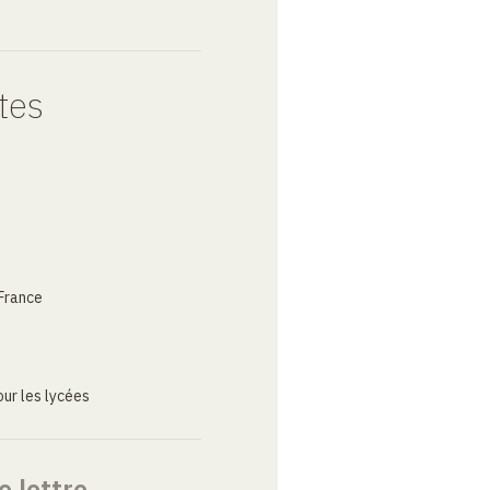
tes
France
ur les lycées
e lettre