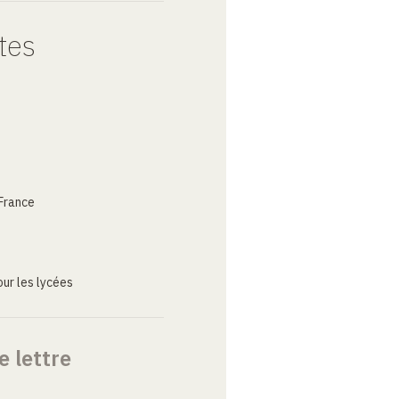
tes
France
ur les lycées
e lettre