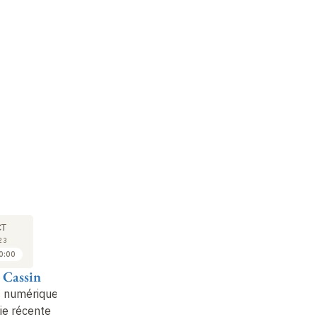
COLLOQUE
COLLOQUE
CO
06
06
CT
OCT
OCT
23
2023
2023
0:00
10:00 à 10:30
10:30 à 10:45
 Cassin
Clément Bur
Philippe Hoffmann
Lu
 numériques
Réception de
Discussion
Hi
gie récente
l’Antiquité et histoire
d
Non enregistré