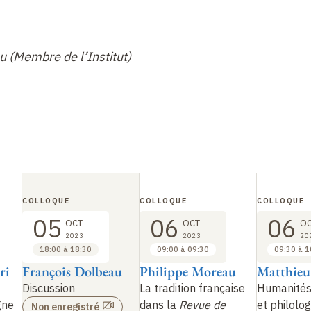
u (Membre de l’Institut)
COLLOQUE
COLLOQUE
COLLOQUE
05
06
06
OCT
OCT
O
2023
2023
20
18:00 à 18:30
09:00 à 09:30
09:30 à 1
ri
François Dolbeau
Philippe Moreau
Matthieu
Discussion
La tradition française
Humanités
gne
dans la
Revue de
et philolo
Non enregistré