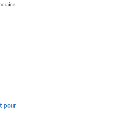
poraine
de la philologie
à 
classique : Anabases
t pour