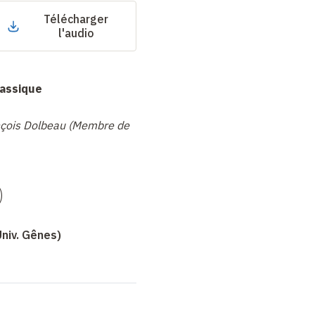
Télécharger
l'audio
classique
nçois Dolbeau (Membre de
)
niv. Gênes)