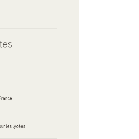
tes
France
ur les lycées