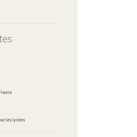
tes
France
ur les lycées