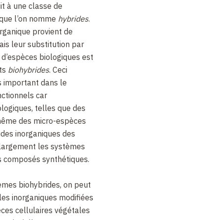
it à une classe de
 que l’on nomme
hybrides
.
rganique provient de
s leur substitution par
d’espèces biologiques est
its
biohybrides
. Ceci
s important dans le
ctionnels car
iologiques, telles que des
 même des micro-espèces
lides inorganiques des
 largement les systèmes
es composés synthétiques.
es biohybrides, on peut
ules inorganiques modifiées
ces cellulaires végétales