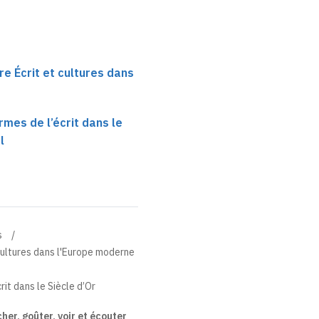
re Écrit et cultures dans
rmes de l’écrit dans le
l
s
 cultures dans l'Europe moderne
rit dans le Siècle d’Or
cher, goûter, voir et écouter