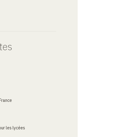
tes
France
ur les lycées