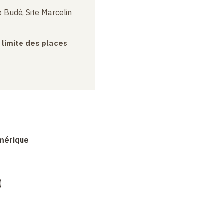
 Budé, Site Marcelin
a limite des places
umérique
)