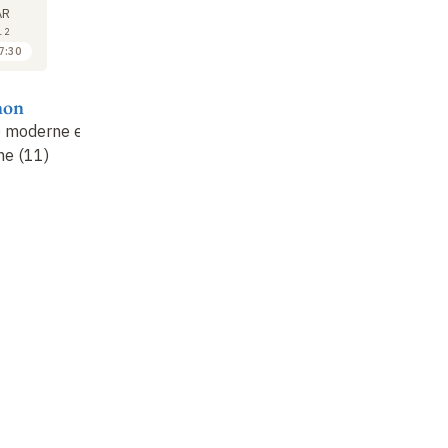
20
27
AR
MAR
MAR
12
2012
2012
7:30
17:30 à 18:30
16:30 à 17:30
Marielle Mace
Antoine
Yo
non
Compagnon
Baudelaire, une
Le
e moderne et
stylistique de
Baudelaire moderne et
il
ne (11)
l'existence
antimoderne (12)
an