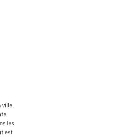
ville,
nte
ns les
t est