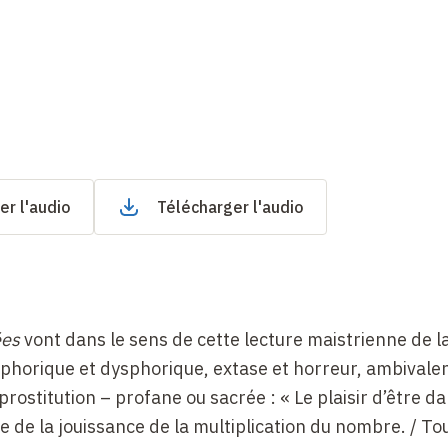
er l'audio
Télécharger l'audio
ées
vont dans le sens de cette lecture maistrienne de la 
, euphorique et dysphorique, extase et horreur, ambivale
rostitution – profane ou sacrée : « Le plaisir d’être da
 de la jouissance de la multiplication du nombre. / Tou