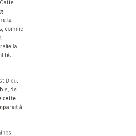
 Cette
rg
re la
ous, comme
a
relie la
lité.
est Dieu,
ble, de
e cette
mparait à
aines