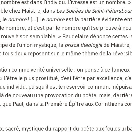
nombre est dans l’individu. L’ivresse est un nombre. »
ble chez Maistre, dans
Les Soirées de Saint-Pétersbou
, le
nombre
! […] Le
nombre
est la barrière évidente ent
 le nombre, et c’est par le nombre qu’il se prouve à n
prouve à son semblable. » Baudelaire dénonce certes l
ipe de l’union mystique, la
prisca theologia
de Maistre, 
 : tous deux reposent sur le même thème de la réversibi
tution comme vérité universelle ; on pense à ce fameux
 « L’être le plus prostitué, c’est l’être par excellence, c’
ue individu, puisqu’il est le réservoir commun, inépuisa
oilà de nouveau une provocation du poète, mais, derrièr
st, que Paul, dans la Première Épître aux Corinthiens co
ux, sacré, mystique du rapport du poète aux foules urb