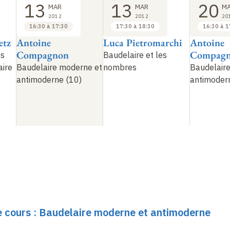
13
13
20
MAR
MAR
M
2012
2012
20
16:30 à 17:30
17:30 à 18:30
16:30 à 1
etz
Antoine
Luca Pietromarchi
Antoine
Compagnon
Compag
ns
Baudelaire et les
aire
Baudelaire moderne et
nombres
Baudelair
antimoderne (10)
antimoder
le cours : Baudelaire moderne et antimoderne