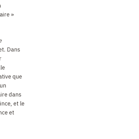
a
aire »
e
net. Dans
r
le
cative que
’un
aire dans
nce, et le
nce et