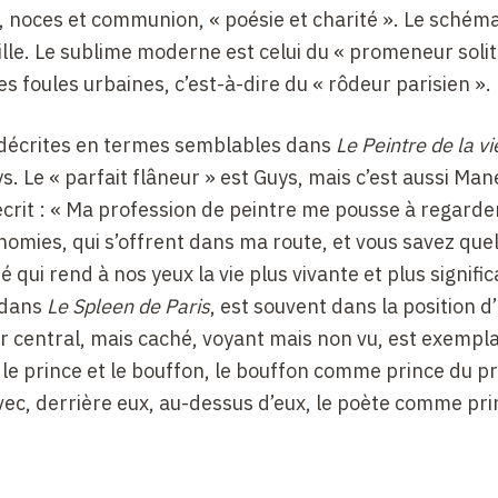
, noces et communion, « poésie et charité ». Le schém
ille. Le sublime moderne est celui du « promeneur solit
s foules urbaines, c’est-à-dire du « rôdeur parisien ».
t décrites en termes semblables dans
Le Peintre de la vi
s. Le « parfait flâneur » est Guys, mais c’est aussi Ma
écrit : « Ma profession de peintre me pousse à regarde
nomies, qui s’offrent dans ma route, et vous savez quel
 qui rend à nos yeux la vie plus vivante et plus signifi
 dans
Le Spleen de Paris
, est souvent dans la position d
r central, mais caché, voyant mais non vu, est exempl
le prince et le bouffon, le bouffon comme prince du pri
c, derrière eux, au-dessus d’eux, le poète comme pri
s
et du
Peintre de la vie moderne
, un autre joint entre le