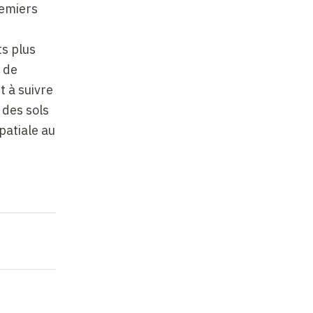
remiers
ts plus
 de
t à suivre
 des sols
patiale au