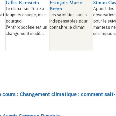
Gilles Ramstein
François-Marie
Simon Gas
Bréon
Le climat sur Terre a
Apport des
mat
toujours changé, mais
Les satellites, outils
observation
pourquoi
indispensables pour
pour le suiv
l'Anthropocène est un
connaître le climat
manteau nei
changement inédit
…
ses impacts
le cours : Changement climatique : comment sait-
re Avenir Commun Durable