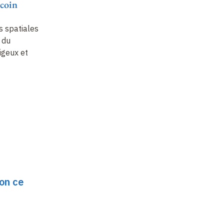
coin
s spatiales
i du
geux et
on ce