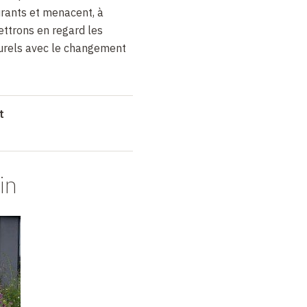
urants et menacent, à
ettrons en regard les
urels avec le changement
t
in