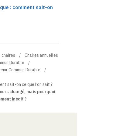
que : comment sait-on
 chaires
Chaires annuelles
ommun Durable
Avenir Commun Durable
t sait-on ce que l’on sait ?
jours changé, mais pourquoi
ment inédit ?