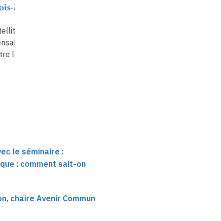
ois-Marie
Simon Gascoin
Apport des
ellites, outils
observations spatiales
ensables pour
pour le suivi du
tre le climat
manteau neigeux et
ses impacts
ec le séminaire :
que : comment sait-on
on, chaire Avenir Commun