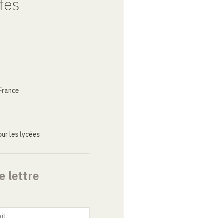
tes
France
ur les lycées
e lettre
il