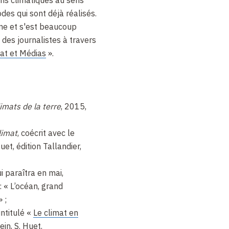
des qui sont déjà réalisés.
ine et s'est beaucoup
 des journalistes à travers
at et Médias
»
.
imats de la terre
, 2015,
limat
, coécrit avec le
uet, édition Tallandier,
i paraîtra en mai,
 : « L’océan, grand
 ;
ntitulé «
Le climat en
in, S. Huet.