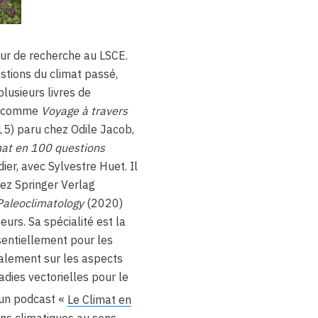
eur de recherche au LSCE.
estions du climat passé,
 plusieurs livres de
t, comme
Voyage à travers
5) paru chez Odile Jacob,
mat en 100 questions
ier, avec Sylvestre Huet. Il
ez Springer Verlag
Paleoclimatology
(2020)
eurs. Sa spécialité est la
sentiellement pour les
alement sur les aspects
adies vectorielles pour le
 un podcast «
Le Climat en
ons climatiques au sens