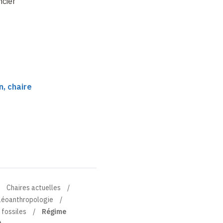
ncien
Paléoprotéomique
, chaire
e
Chaires actuelles
aléoanthropologie
 fossiles
Régime