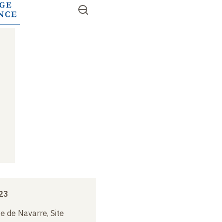
Aller
Ouvrir
RECHERCHER
au
Accès
le
contenu
menu
rapides
principal
23
e de Navarre, Site