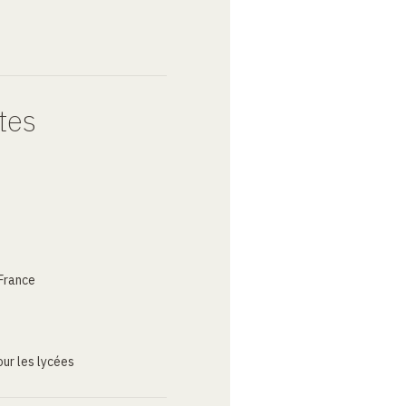
tes
France
ur les lycées