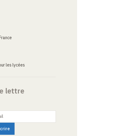
France
ur les lycées
e lettre
il