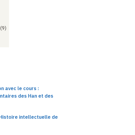
(9)
n avec le cours :
taires des Han et des
istoire intellectuelle de