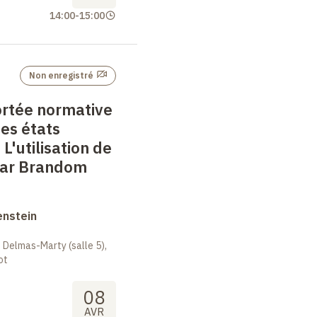
14:00
-
15:00
Non enregistré
ortée normative
es états
–
L'utilisation de
par Brandom
enstein
 Delmas-Marty (salle 5),
ot
08
AVR