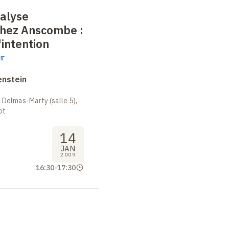
nalyse
chez Anscombe
:
'intention
er
enstein
 Delmas-Marty (salle 5),
ot
14
JAN
2009
16:30
-
17:30