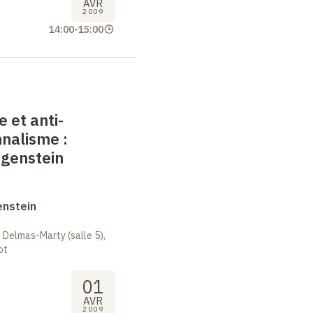
AVR
2009
14:00
-
15:00
 et anti-
nnalisme
:
tgenstein
enstein
 Delmas-Marty (salle 5),
ot
01
AVR
2009