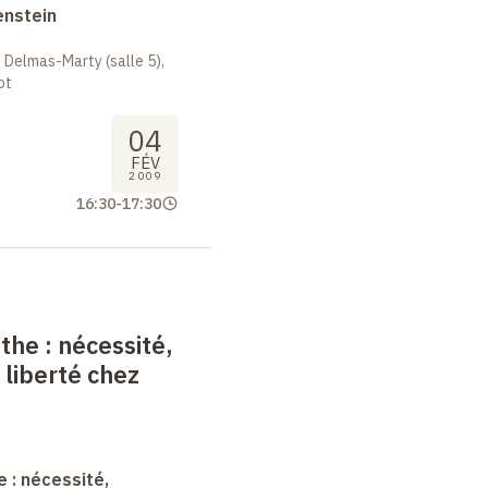
enstein
 Delmas-Marty (salle 5),
ot
04
FÉV
2009
16:30
-
17:30
nthe
: nécessité,
 liberté chez
e : nécessité,