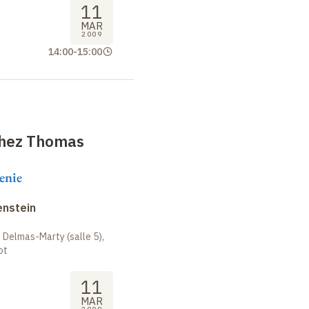
11
MAR
2009
14:00
-
15:00
chez Thomas
enie
enstein
 Delmas-Marty (salle 5),
ot
11
MAR