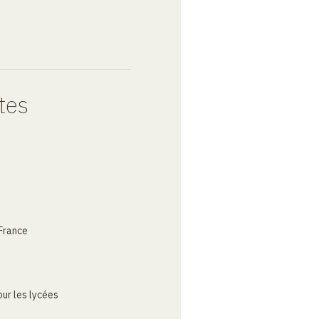
tes
France
ur les lycées