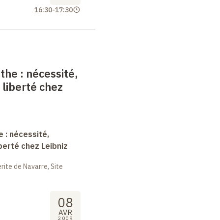
16:30
-
17:30
nthe
: nécessité,
 liberté chez
e : nécessité,
berté chez Leibniz
ite de Navarre, Site
08
AVR
2009