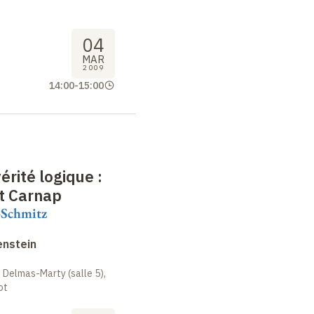
04
MAR
2009
14:00
-
15:00
vérité logique
:
t Carnap
-Schmitz
enstein
 Delmas-Marty (salle 5),
ot