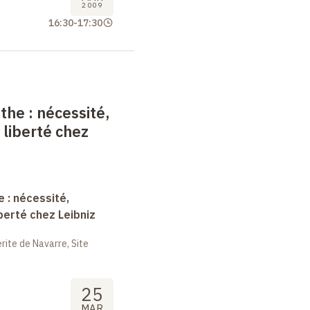
2009
16:30
-
17:30
nthe
: nécessité,
 liberté chez
e : nécessité,
berté chez Leibniz
ite de Navarre, Site
25
MAR