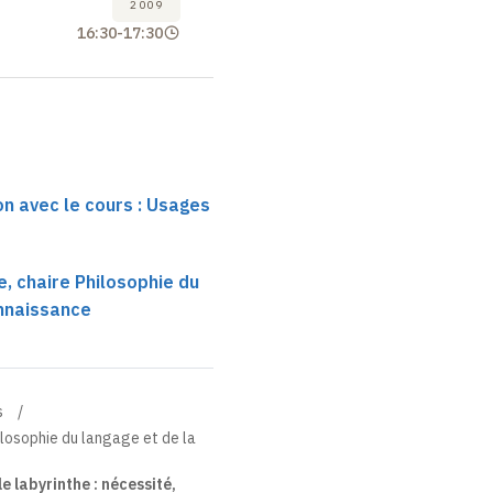
2009
16:30
-
17:30
on avec le cours : Usages
, chaire Philosophie du
onnaissance
s
losophie du langage et de la
e labyrinthe : nécessité,