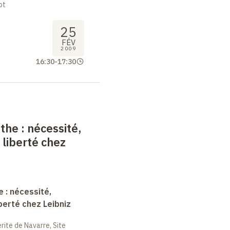
ot
25
FÉV
2009
16:30
-
17:30
nthe
: nécessité,
 liberté chez
e : nécessité,
berté chez Leibniz
ite de Navarre, Site