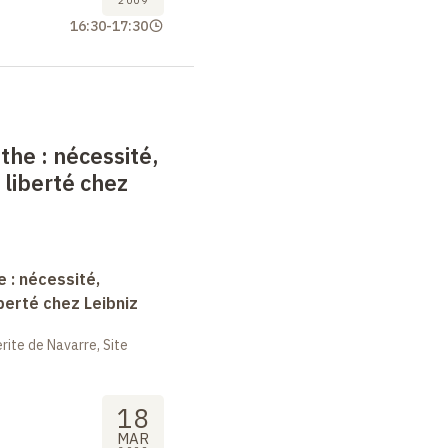
2009
16:30
-
17:30
nthe
: nécessité,
 liberté chez
e : nécessité,
berté chez Leibniz
ite de Navarre, Site
18
MAR