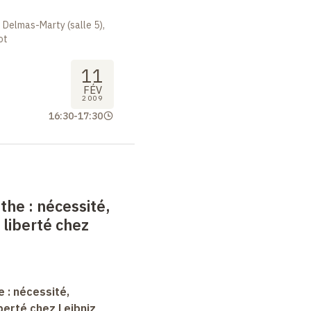
 Delmas-Marty (salle 5),
ot
11
FÉV
2009
16:30
-
17:30
nthe
: nécessité,
 liberté chez
e : nécessité,
berté chez Leibniz