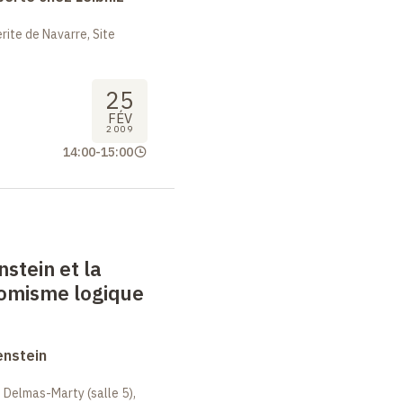
ite de Navarre, Site
25
FÉV
2009
14:00
-
15:00
nstein et la
tomisme logique
enstein
 Delmas-Marty (salle 5),