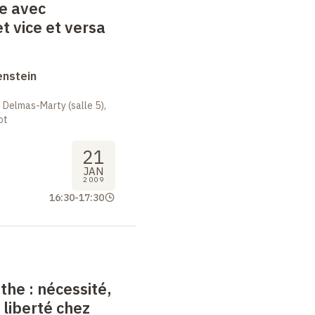
e avec
t vice et versa
enstein
 Delmas-Marty (salle 5),
ot
21
JAN
2009
16:30
-
17:30
nthe
: nécessité,
 liberté chez