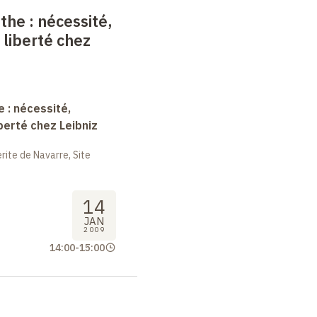
nthe
: nécessité,
 liberté chez
e : nécessité,
berté chez Leibniz
ite de Navarre, Site
14
JAN
2009
14:00
-
15:00