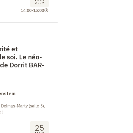
2009
14:00
-
15:00
ité et
e soi. Le néo-
de Dorrit BAR-
t
enstein
 Delmas-Marty (salle 5),
ot
25