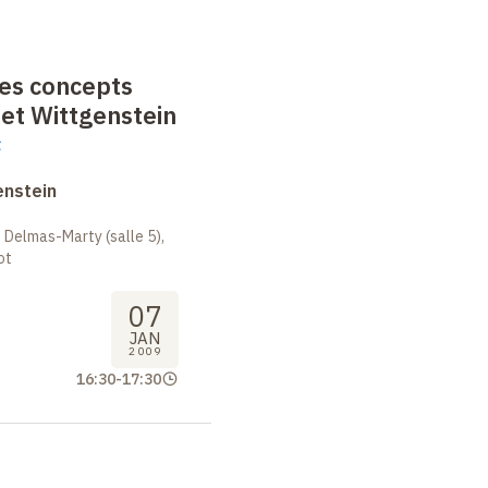
es concepts
t Wittgenstein
t
enstein
 Delmas-Marty (salle 5),
ot
07
JAN
2009
16:30
-
17:30