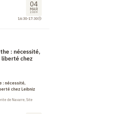
04
MAR
2009
16:30
-
17:30
nthe
: nécessité,
 liberté chez
e : nécessité,
berté chez Leibniz
ite de Navarre, Site