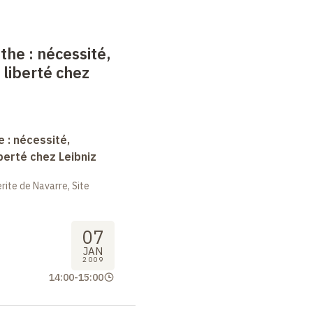
nthe
: nécessité,
 liberté chez
e : nécessité,
berté chez Leibniz
ite de Navarre, Site
07
JAN
2009
14:00
-
15:00