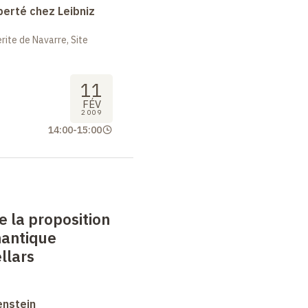
berté chez Leibniz
ite de Navarre, Site
11
FÉV
2009
14:00
-
15:00
e la proposition
mantique
llars
enstein