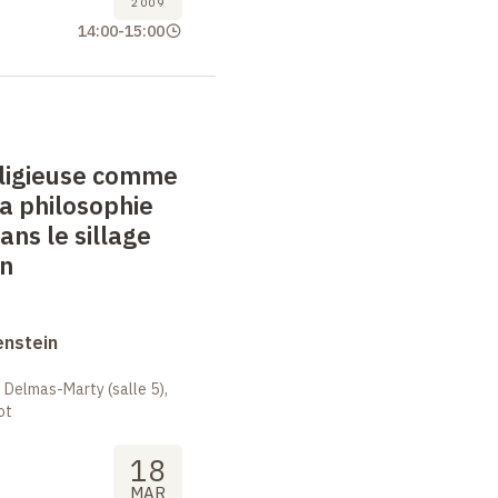
2009
14:00
-
15:00
eligieuse comme
la philosophie
dans le sillage
in
enstein
 Delmas-Marty (salle 5),
ot
18
MAR