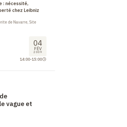
e : nécessité,
berté chez Leibniz
ite de Navarre, Site
04
FÉV
2009
14:00
-
15:00
 de
 le vague et