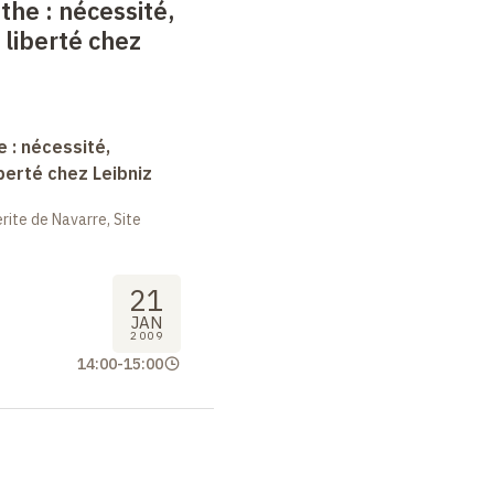
nthe
: nécessité,
 liberté chez
e : nécessité,
berté chez Leibniz
ite de Navarre, Site
21
JAN
2009
14:00
-
15:00