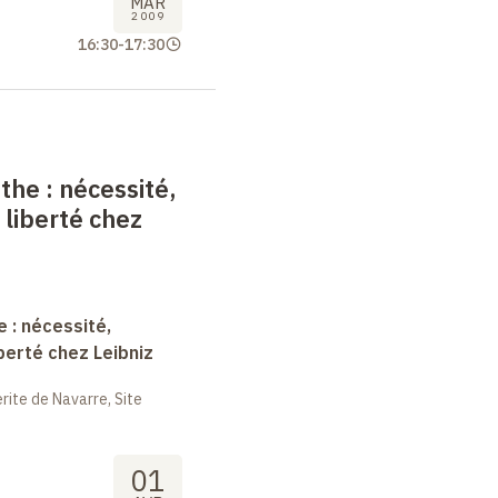
MAR
2009
16:30
-
17:30
nthe
: nécessité,
 liberté chez
e : nécessité,
berté chez Leibniz
ite de Navarre, Site
01