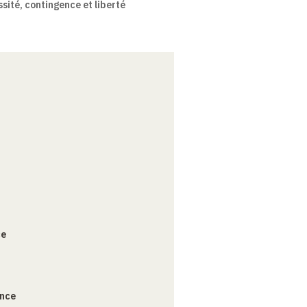
ssité, contingence et liberté
ce
ance