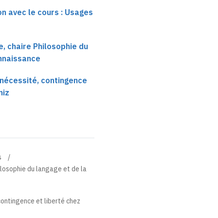
on avec le cours : Usages
, chaire Philosophie du
onnaissance
: nécessité, contingence
niz
s
losophie du langage et de la
 contingence et liberté chez