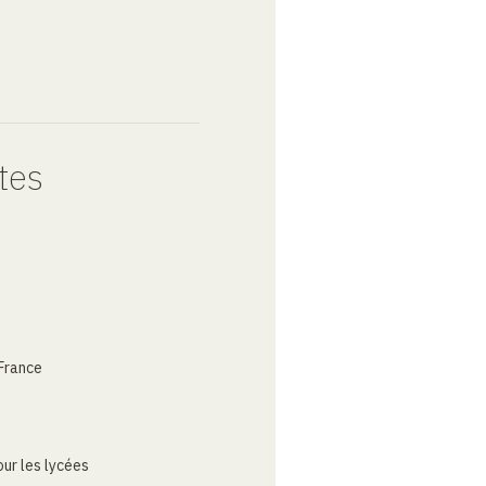
tes
France
ur les lycées