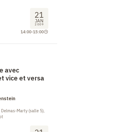
21
JAN
2009
14:00
-
15:00
e avec
t vice et versa
enstein
 Delmas-Marty (salle 5),
ot