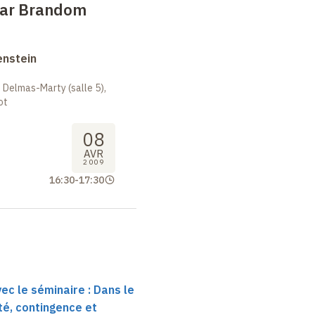
par Brandom
enstein
 Delmas-Marty (salle 5),
ot
08
AVR
2009
16:30
-
17:30
ec le séminaire : Dans le
té, contingence et