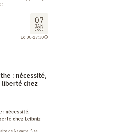
ot
07
JAN
2009
16:30
-
17:30
nthe
: nécessité,
 liberté chez
e : nécessité,
berté chez Leibniz
ite de Navarre, Site