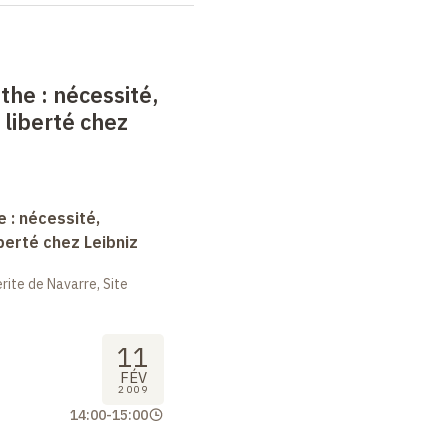
nthe
: nécessité,
 liberté chez
e : nécessité,
berté chez Leibniz
ite de Navarre, Site
11
FÉV
2009
14:00
-
15:00