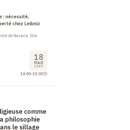
e : nécessité,
berté chez Leibniz
ite de Navarre, Site
18
MAR
2009
14:00
-
15:00
eligieuse comme
la philosophie
dans le sillage