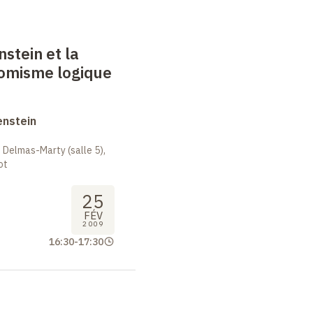
nstein et la
tomisme logique
enstein
 Delmas-Marty (salle 5),
ot
25
FÉV
2009
16:30
-
17:30