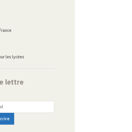
France
ur les lycées
e lettre
il