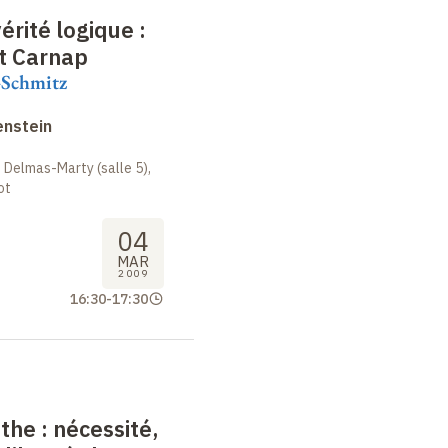
vérité logique
:
t Carnap
-Schmitz
enstein
 Delmas-Marty (salle 5),
ot
04
MAR
2009
16:30
-
17:30
nthe
: nécessité,