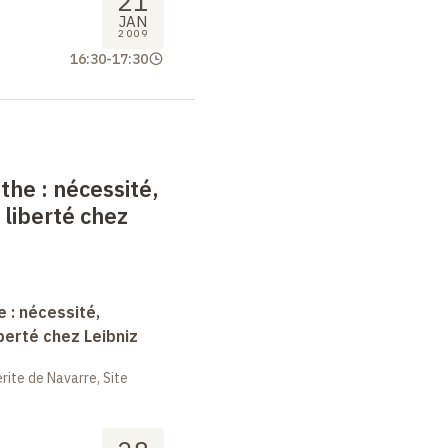
21
JAN
2009
16:30
-
17:30
nthe
: nécessité,
 liberté chez
e : nécessité,
berté chez Leibniz
ite de Navarre, Site