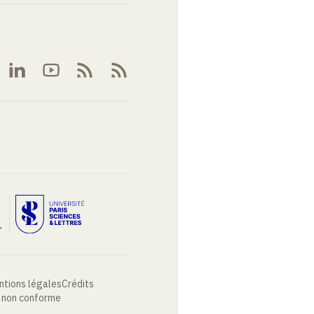
ntions légales
Crédits
: non conforme