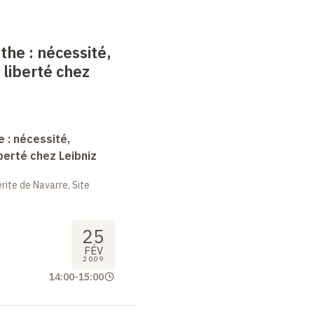
nthe
: nécessité,
 liberté chez
e : nécessité,
berté chez Leibniz
ite de Navarre, Site
25
FÉV
2009
14:00
-
15:00