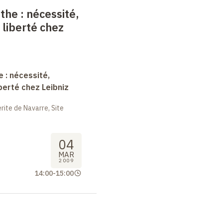
nthe
: nécessité,
 liberté chez
e : nécessité,
berté chez Leibniz
ite de Navarre, Site
04
MAR
2009
14:00
-
15:00