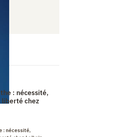
nthe
: nécessité,
 liberté chez
e : nécessité,