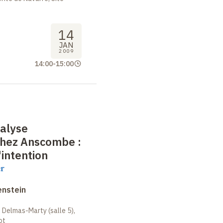
14
JAN
2009
14:00
-
15:00
nalyse
chez Anscombe
:
'intention
er
enstein
 Delmas-Marty (salle 5),
ot