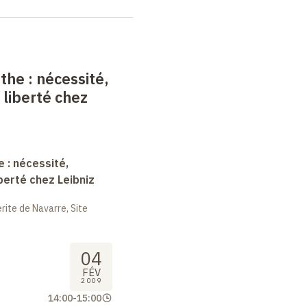
nthe
: nécessité,
 liberté chez
e : nécessité,
berté chez Leibniz
ite de Navarre, Site
04
FÉV
2009
14:00
-
15:00