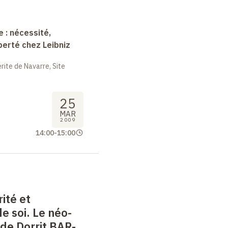
e : nécessité,
berté chez Leibniz
ite de Navarre, Site
25
MAR
2009
14:00
-
15:00
ité et
e soi. Le néo-
de Dorrit BAR-