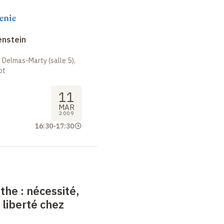
enie
enstein
 Delmas-Marty (salle 5),
ot
11
MAR
2009
16:30
-
17:30
nthe
: nécessité,
 liberté chez