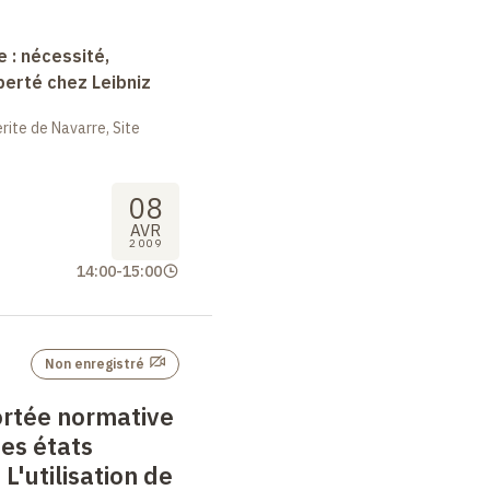
e : nécessité,
berté chez Leibniz
ite de Navarre, Site
08
AVR
2009
14:00
-
15:00
Non enregistré
ortée normative
es états
–
L'utilisation de