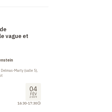
 de
 le vague et
enstein
 Delmas-Marty (salle 5),
ot
04
FÉV
2009
16:30
-
17:30