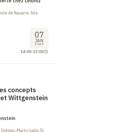
berté chez Leibniz
ite de Navarre, Site
07
JAN
2009
14:00
-
15:00
es concepts
t Wittgenstein
t
enstein
 Delmas-Marty (salle 5),