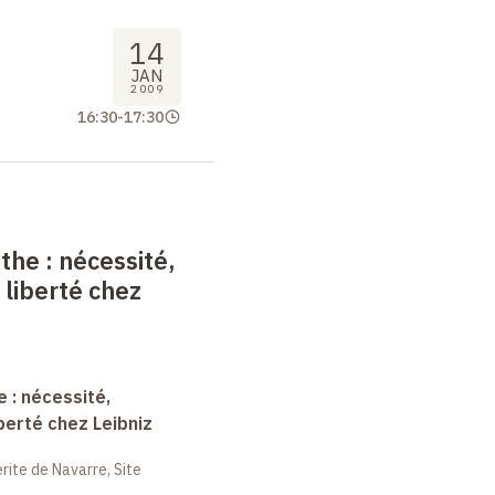
14
JAN
2009
16:30
-
17:30
nthe
: nécessité,
 liberté chez
e : nécessité,
berté chez Leibniz
ite de Navarre, Site