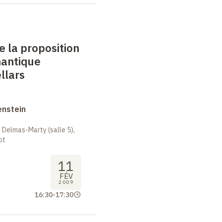
e la proposition
mantique
llars
enstein
 Delmas-Marty (salle 5),
ot
11
FÉV
2009
16:30
-
17:30