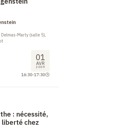
tgenstein
enstein
 Delmas-Marty (salle 5),
ot
01
AVR
2009
16:30
-
17:30
nthe
: nécessité,
 liberté chez