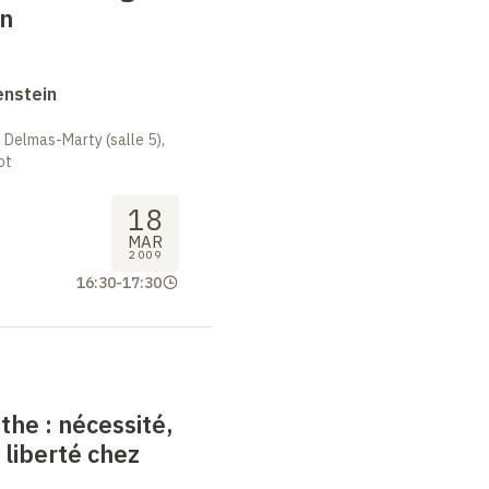
in
enstein
 Delmas-Marty (salle 5),
ot
18
MAR
2009
16:30
-
17:30
nthe
: nécessité,
 liberté chez