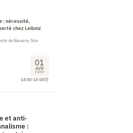
e : nécessité,
berté chez Leibniz
ite de Navarre, Site
01
AVR
2009
14:00
-
15:00
 et anti-
nnalisme
: