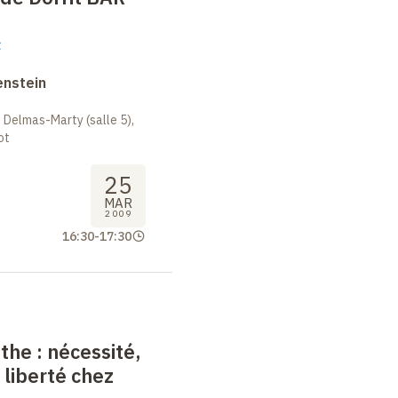
t
enstein
 Delmas-Marty (salle 5),
ot
25
MAR
2009
16:30
-
17:30
nthe
: nécessité,
 liberté chez