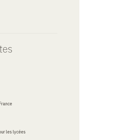
tes
France
ur les lycées