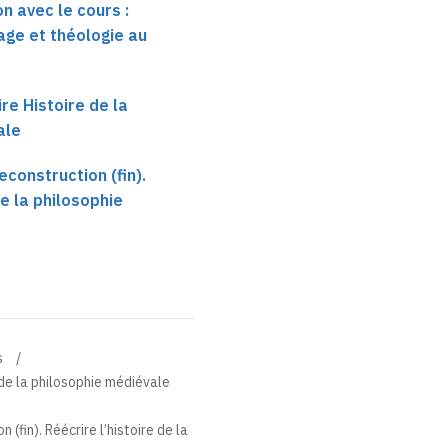
n avec le cours :
age et théologie au
ire Histoire de la
ale
construction (fin).
de la philosophie
s
e de la philosophie médiévale
(fin). Réécrire l’histoire de la