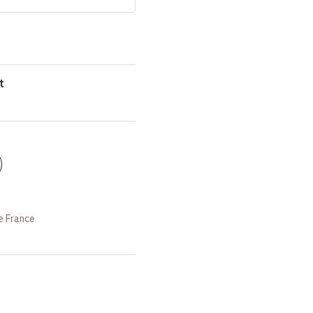
t
)
e France