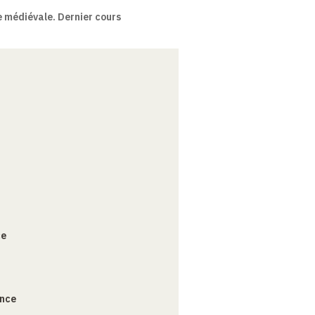
e médiévale. Dernier cours
ce
ance