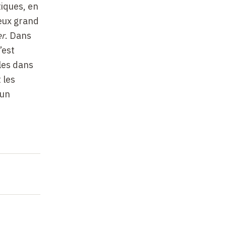
tiques, en
neux grand
er
. Dans
’est
ules dans
 les
 un