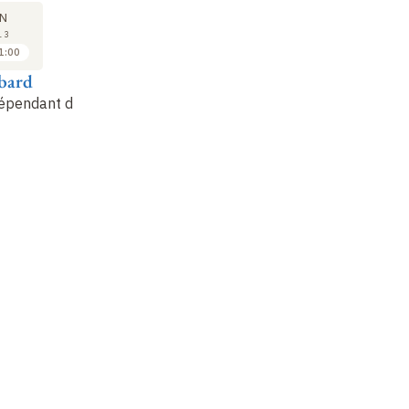
07
14
N
JUN
JUN
13
2013
2013
1:00
11:15 à 12:30
09:30 à 11:00
ibard
Robin Kaiser
Jean Dalibard
Je
G
épendant du
Un laser aléatoire
Les oscillations de
avec des atomes froids
Bloch dans un réseau
Ét
optique
d’
Non enregistré
at
ré
qu