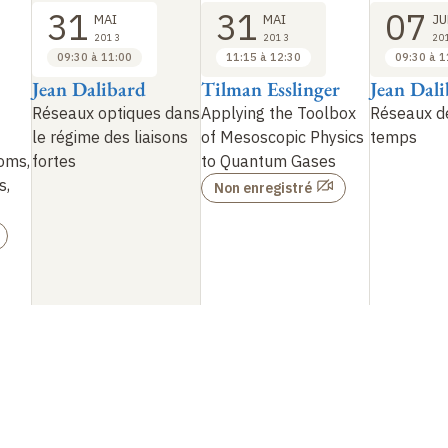
31
31
07
MAI
MAI
JU
2013
2013
20
09:30 à 11:00
11:15 à 12:30
09:30 à 1
Jean Dalibard
Tilman Esslinger
Jean Dal
Réseaux optiques dans
Applying the Toolbox
Réseaux d
le régime des liaisons
of Mesoscopic Physics
temps
oms,
fortes
to Quantum Gases
s,
Non enregistré