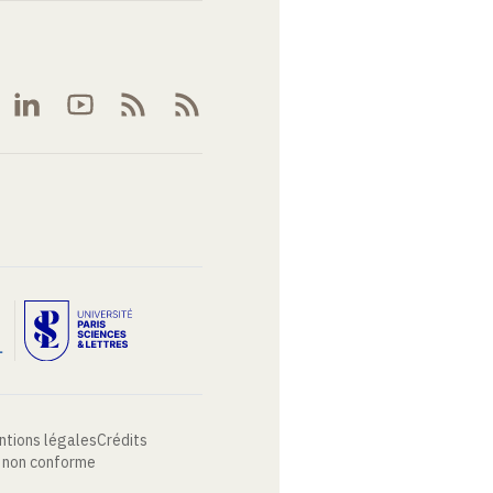
ntions légales
Crédits
: non conforme