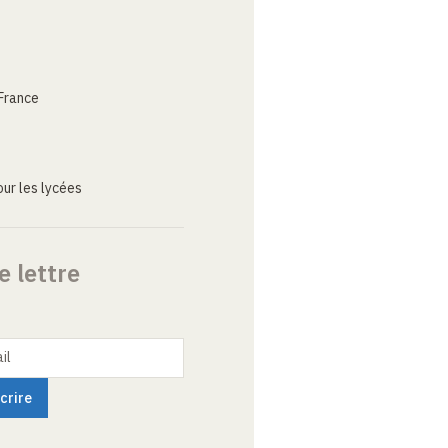
France
ur les lycées
e lettre
il