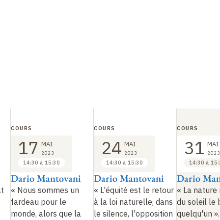
COURS
COURS
COURS
17
24
31
MAI
MAI
MAI
2023
2023
2023
14:30 à 15:30
14:30 à 15:30
14:30 à 15
Dario Mantovani
Dario Mantovani
Dario Man
at
« Nous sommes un
« L'équité est le retour
« La nature 
fardeau pour le
à la loi naturelle, dans
du soleil le
monde, alors que la
le silence, l'opposition
quelqu'un »