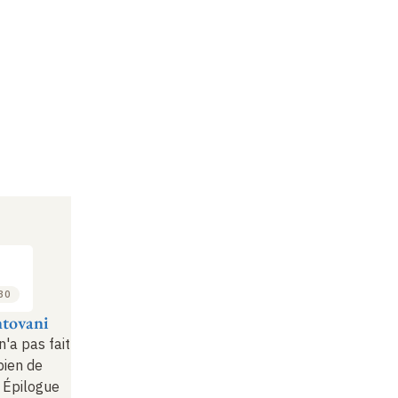
:30
tovani
n'a pas fait
 bien de
. Épilogue