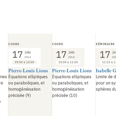
COURS
COURS
SÉMINAIRE
17
17
17
JAN
JAN
JA
2014
2014
20
09:00 à 10:00
10:00 à 11:00
11:15 à 1
Pierre-Louis Lions
Pierre-Louis Lions
Isabelle 
hmes
Équations elliptiques
Équations elliptiques
Limite de d
re
ou paraboliques, et
ou paraboliques, et
pour un s
homogénéisation
homogénéisation
sphères d
précisée (9)
précisée (10)
e