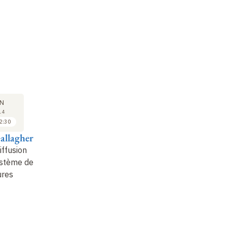
SÉMINAIRE
COURS
CO
31
07
N
JAN
FÉV
14
2014
2014
2:30
11:15 à 12:30
09:00 à 10:00
Gallagher
Thomas Alazard
Pierre-Louis Lions
Pi
iffusion
Existence globale pour
Équations elliptiques
Éq
ystème de
l'équation d'Euler
ou paraboliques, et
ou
ures
incompressible à
homogénéisation
ho
surface libre
précisée (11)
pr