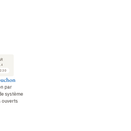
SÉMINAIRE
SÉMINAIRE
SÉ
21
28
AR
MAR
MAR
14
2014
2014
2:30
11:15 à 12:30
11:15 à 12:30
ouchon
François Bouchut
Karine Beauchard
De
on par
Convergence
Contrôlabilité
Au
de systèmes
d'approximations
d'opérateurs
éq
 ouverts
conformes pour les
paraboliques
Sc
écoulements de type
dégénérés de type
li
Bingham sans
Kolmogorov
: temps
viscosité, et appli…
mini…