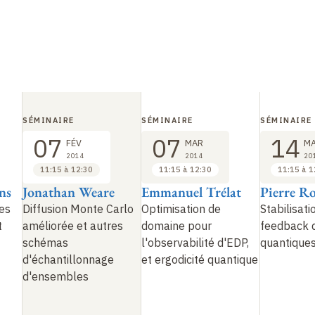
SÉMINAIRE
SÉMINAIRE
SÉMINAIRE
07
07
14
FÉV
MAR
M
2014
2014
20
11:15 à 12:30
11:15 à 12:30
11:15 à 1
ns
Jonathan Weare
Emmanuel Trélat
Pierre R
ues
Diffusion Monte Carlo
Optimisation de
Stabilisati
t
améliorée et autres
domaine pour
feedback 
schémas
l'observabilité d'EDP,
quantiques
d'échantillonnage
et ergodicité quantique
d'ensembles