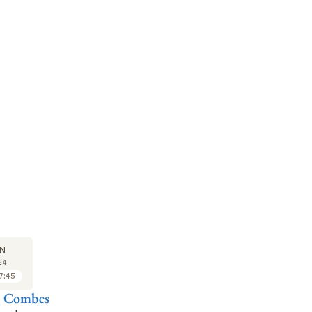
SÉMINAIRE
COURS
SÉ
08
15
N
JAN
JAN
24
2024
2024
7:45
17:45 à 18:45
16:45 à 17:45
e Combes
Benoît Mosser
Françoise Combes
Pa