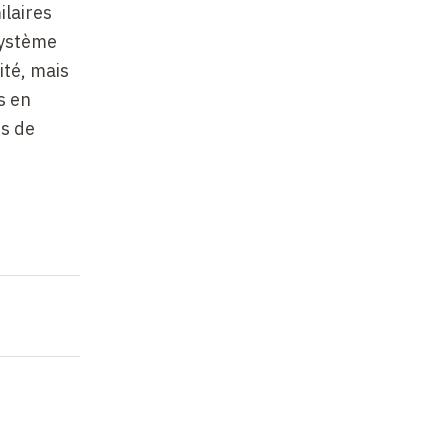
ilaires
Système
ité, mais
s en
ns de