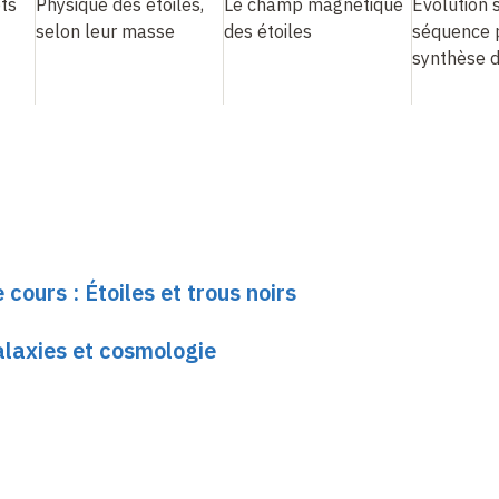
ots
Physique des étoiles,
Le champ magnétique
Évolution s
selon leur masse
des étoiles
séquence p
synthèse 
 cours : Étoiles et trous noirs
laxies et cosmologie