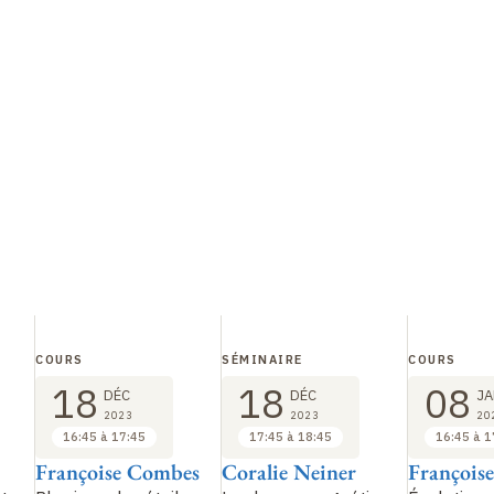
COURS
SÉMINAIRE
COURS
18
18
08
DÉC
DÉC
JA
2023
2023
20
16:45 à 17:45
17:45 à 18:45
16:45 à 1
Françoise Combes
Coralie Neiner
François