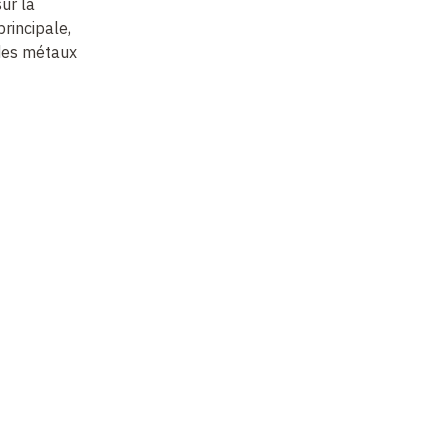
ur la
Astérosismologie
Les naines blanches et
Sp
rincipale,
nébuleuses
ét
des métaux
planétaires