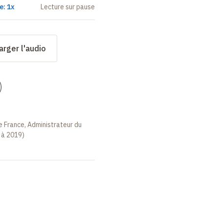
e: 1x
Lecture sur pause
arger l'audio
)
e France, Administrateur du
 à 2019)