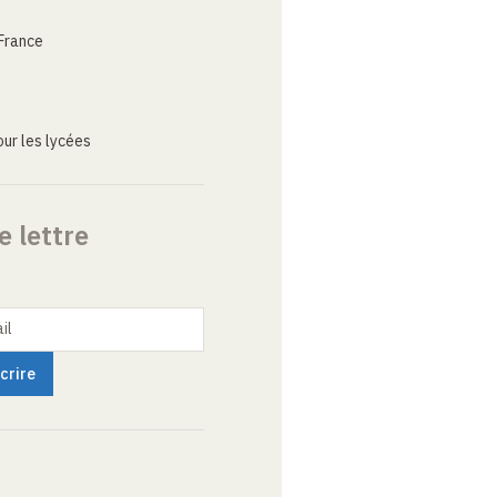
France
ur les lycées
e lettre
il