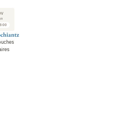
COURS
COURS
CO
23
30
OV
NOV
NOV
09
2009
2009
8:00
17:00 à 18:00
17:00 à 18:00
ochiantz
Alain Prochiantz
Alain Prochiantz
Al
ouches
Cellules souches
La régénération chez
Ré
ires
neurales
les vertébrés
ne
«
inférieurs
»