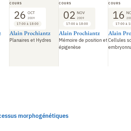
COURS
COURS
COURS
26
02
16
OCT
NOV
N
2009
2009
20
17:00 à 18:00
17:00 à 18:00
17:00 à 1
z
Alain Prochiantz
Alain Prochiantz
Alain Pr
Planaires et Hydres
Mémoire de position et
Cellules s
épigenèse
embryonna
rocessus morphogénétiques