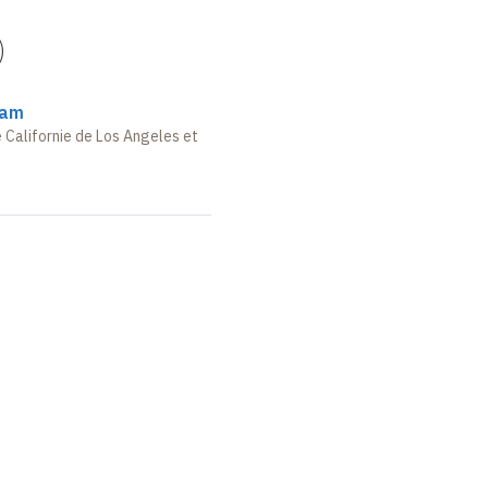
)
yam
e Californie de Los Angeles et