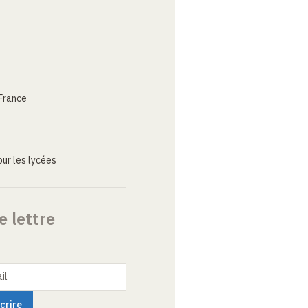
France
ur les lycées
e lettre
il