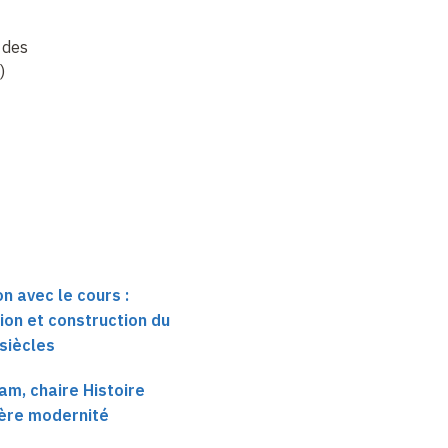
 des
)
n avec le cours :
ion et construction du
 siècles
m, chaire Histoire
ière modernité