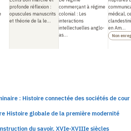
profonde réflexion
:
commerçant à régime
communica
e
opuscules manuscrits
colonial
: Les
médical, c
et théorie de la le…
interactions
clandestini
intellectuelles anglo-
en Am…
as…
Non enreg
minaire : Histoire connectée des sociétés de cour
 Histoire globale de la première modernité
nstruction du savoir, XVIe-XVIIIe siècles