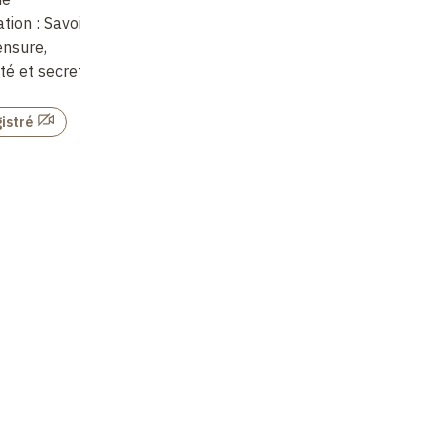
tion
: Savoir
Les régimes de
circulation et
ensure,
circulation de l'écriture
agronomie des
té et secret
Lumières
e
en Angola (XVII
-
e
XVIII
siècles)
istré