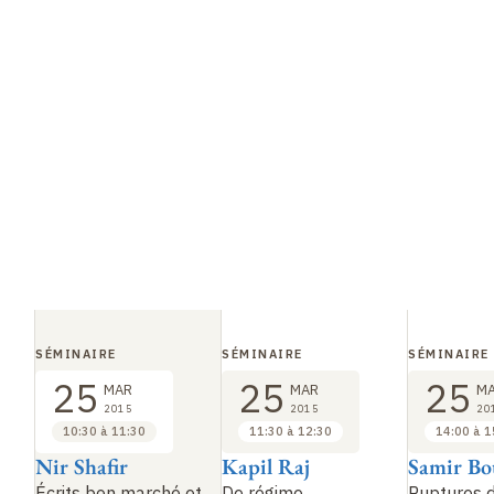
SÉMINAIRE
SÉMINAIRE
SÉMINAIRE
25
25
25
MAR
MAR
M
2015
2015
20
10:30 à 11:30
11:30 à 12:30
14:00 à 1
Nir Shafir
Kapil Raj
Samir Bo
Écrits bon marché et
De régime
Ruptures 