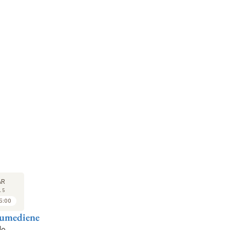
SÉMINAIRE
SÉMINAIRE
SÉ
25
25
AR
MAR
MAR
15
2015
2015
5:00
15:00 à 16:00
16:00 à 17:00
umediene
Catarina Madeira
Simon Schaffer
Ca
Santos
de
Cosmologies de
Co