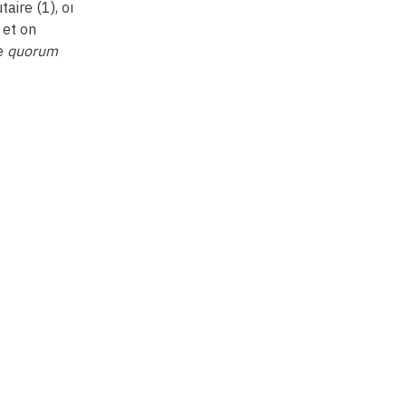
aire (1), on
microbes
: une
communautaire (2),
mi
 et on
symbiose (presque)
l’union fait la force
:
sy
le
quorum
parfaite (3)
les biofilms
pa
Non enregistré