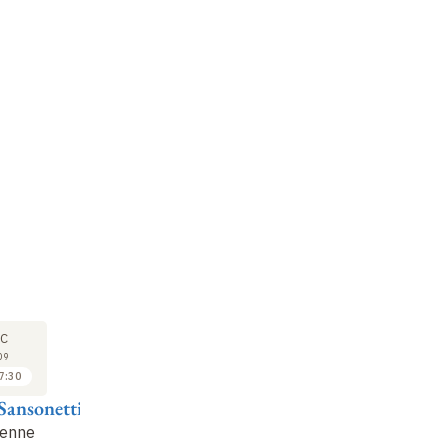
SÉMINAIRE
COURS
SÉ
10
14
C
DÉC
JAN
09
2009
2010
7:30
17:30 à 18:30
16:00 à 17:30
Sansonetti
Philippe Sansonetti
Philippe Sansonetti
Ph
ienne
L'homme et les
Vie bactérienne
L'