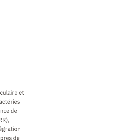
culaire et
actéries
ance de
RR),
tégration
opres de