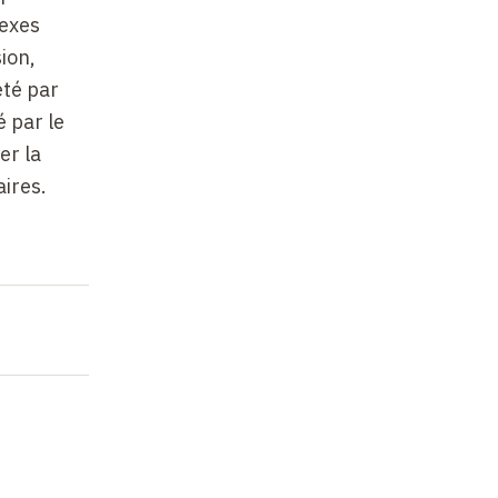
lexes
ion,
été par
é par le
er la
ires.