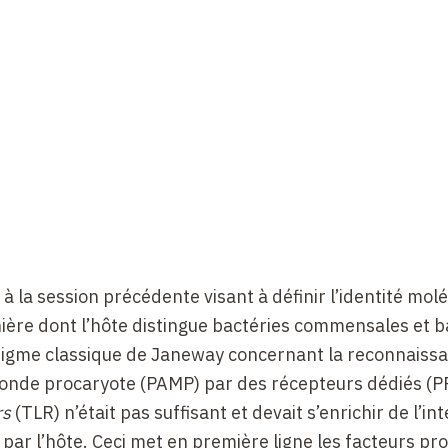
 la session précédente visant à définir l’identité molé
nière dont l’hôte distingue bactéries commensales et b
digme classique de Janeway concernant la reconnaiss
monde procaryote (PAMP) par des récepteurs dédiés (P
rs
(TLR) n’était pas suffisant et devait s’enrichir de l’in
par l’hôte. Ceci met en première ligne les facteurs pr