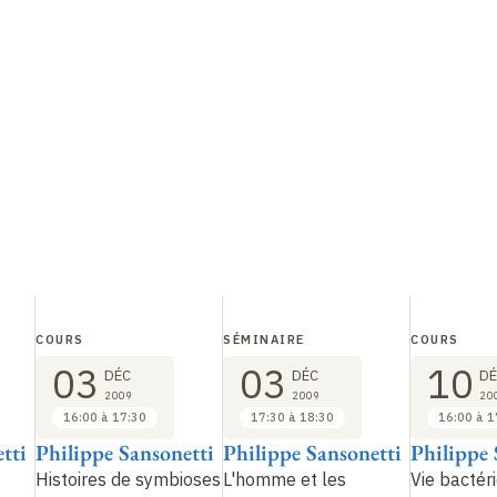
COURS
SÉMINAIRE
COURS
03
03
10
DÉC
DÉC
DÉ
2009
2009
20
16:00 à 17:30
17:30 à 18:30
16:00 à 1
tti
Philippe Sansonetti
Philippe Sansonetti
Philippe 
Histoires de symbioses
L'homme et les
Vie bactér