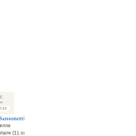
SÉMINAIRE
COURS
SÉ
10
14
C
DÉC
JAN
09
2009
2010
7:30
17:30 à 18:30
16:00 à 17:30
Sansonetti
Philippe Sansonetti
Philippe Sansonetti
Ph
ienne
L'homme et les
Vie bactérienne
L'
aire (1), on
microbes
: une
communautaire (2),
mi