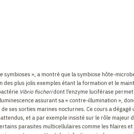
s de symbioses », a montré que la symbiose hôte-microb
un des plus jolis exemples étant la formation et le main
bactérie
Vibrio fischeri
dont l’enzyme luciférase permet 
luminescence assurant sa « contre-illumination », don
s de ses sorties marines nocturnes. Ce cours a dégagé 
attendus, et a par exemple insisté sur le rôle majeur 
rtains parasites multicellulaires comme les filaires et