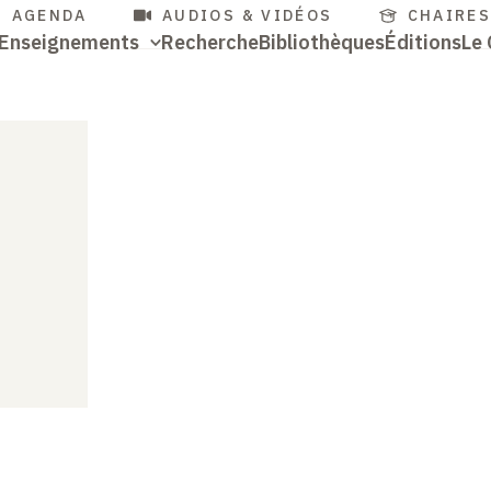
cès
Aller
AGENDA
AUDIOS & VIDÉOS
CHAIRE
Navigation
Enseignements
Recherche
Bibliothèques
Éditions
Le 
au
pides
contenu
Accès
principale
principal
rapides