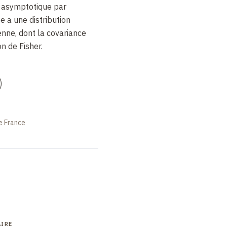
on asymptotique par
a une distribution
ne, dont la covariance
on de Fisher.
)
e France
IRE
COURS
SÉMINAIRE