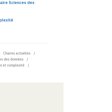
haire Sciences des
plexité
Chaires actuelles
ces des données
n et complexité