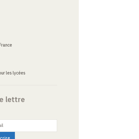
France
ur les lycées
e lettre
il