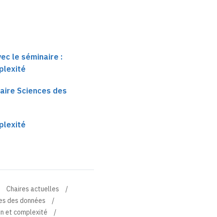
ec le séminaire :
plexité
haire Sciences des
plexité
Chaires actuelles
ces des données
n et complexité