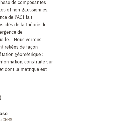
thèse de
composantes
es et non-gaussiennes.
ce de l'ACI fait
ns clés de
la théorie de
ivergence de
elle... Nous verrons
nt
reliées de façon
étation géométrique :
information, construite sur
et dont la métrique est
)
doso
au CNRS