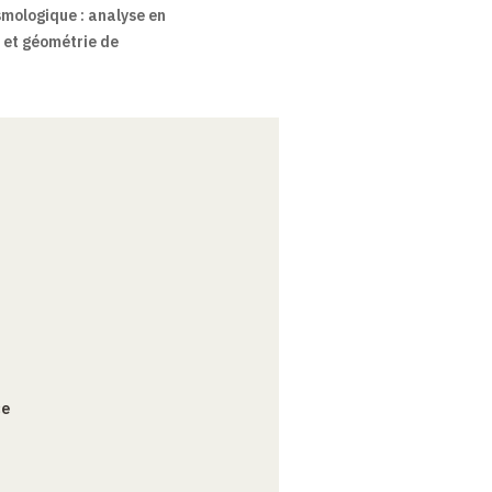
smologique : analyse en
et géométrie de
ce