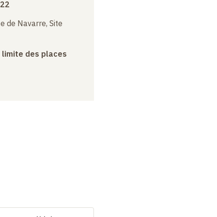
022
e de Navarre, Site
a limite des places