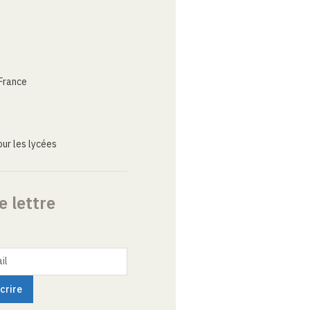
France
ur les lycées
e lettre
il