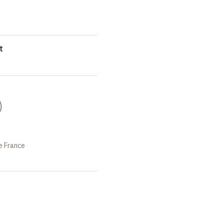
t
)
e France