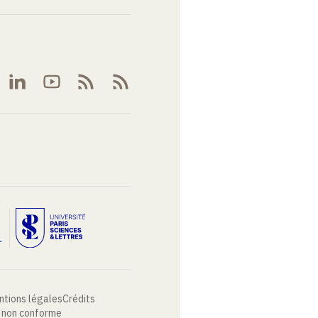
ntions légales
Crédits
: non conforme