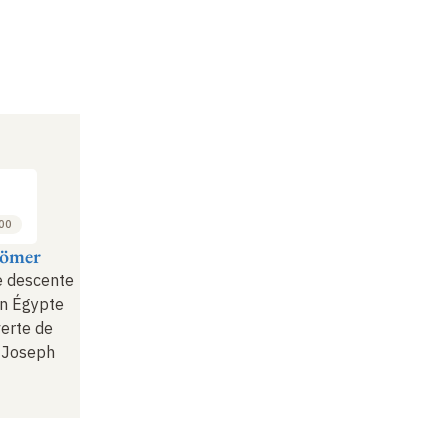
:00
ömer
e descente
en Égypte
verte de
e Joseph