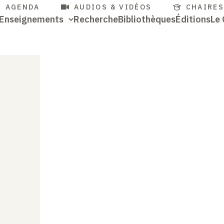
cès
Aller
AGENDA
AUDIOS & VIDÉOS
CHAIRE
Navigation
Enseignements
Recherche
Bibliothèques
Éditions
Le 
au
pides
contenu
Accès
principale
principal
rapides