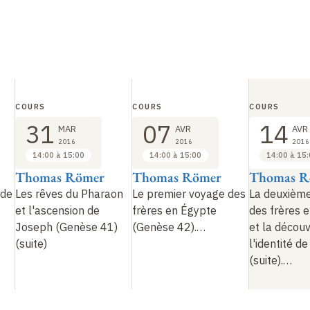
COURS
COURS
COURS
31
07
14
MAR
AVR
AVR
2016
2016
2016
14:00 à 15:00
14:00 à 15:00
14:00 à 15
Thomas Römer
Thomas Römer
Thomas R
 de
Les rêves du Pharaon
Le premier voyage des
La deuxièm
et l'ascension de
frères en Égypte
des frères 
Joseph (Genèse 41)
(Genèse 42).…
et la décou
(suite)
l'identité d
(suite).…