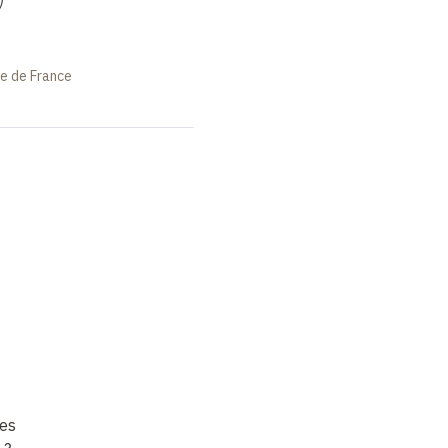
ge de France
les