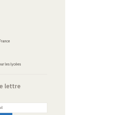
France
ur les lycées
e lettre
il