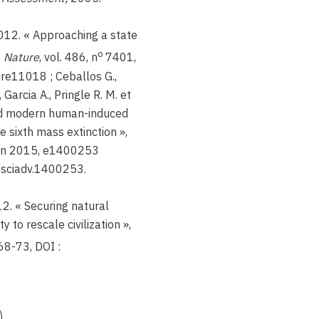
2012. « Approaching a state
o
,
Nature
, vol. 486, n
7401,
re11018 ; Ceballos G.,
, Garcia A., Pringle R. M. et
ted modern human-induced
e sixth mass extinction »,
juin 2015, e1400253
sciadv.1400253.
12.
« Securing natural
 to rescale civilization »,
68-73, DOI :
)