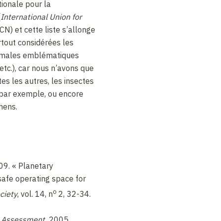
tionale pour la
(
International Union for
UCN) et cette liste s’allonge
rtout considérées les
nimales emblématiques
 etc.), car nous n’avons que
es les autres, les insectes
 par exemple, ou encore
hens.
009. « Planetary
safe operating space for
o
ciety
, vol. 14, n
2, 32-34.
 Assessment,
2005.