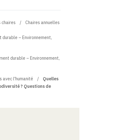
 chaires
Chaires annuelles
 durable – Environnement,
ement durable – Environnement,
s avec l'humanité
Quelles
odiversité ? Questions de