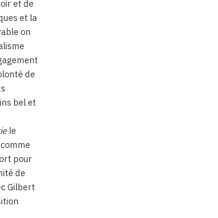
oir et de
ques et la
vable on
ualisme
engagement
olonté de
ts
ins bel et
ie
le
ns comme
fort pour
mité de
c Gilbert
ition