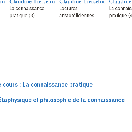
in
Claudine Tiercelin
Claudine Tiercelin
Claudine 
La connaissance
Lectures
La connai
pratique (3)
aristotéliciennes
pratique (
e cours : La connaissance pratique
Métaphysique et philosophie de la connaissance