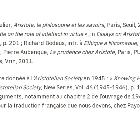
e des maximes, principes, vérités universelles ou lois
 singulières, émotions, sentiments, conflits dans la p
che de ce qu’entendait Aristote par la connaissance pra
elier,
Aristote, le philosophe et les savoirs
, Paris, Seuil,
à la connaissance théorique, et qui engagerait tout un
tle on the role of intellect in virtue
», in
Essays on Aristot
 « savoir faire » ? D’où l’enjeu du cours : est-il sûr qu’
 p. 201 ; Richard Bodeus, intr. à
Ethique à Nicomaque
,
e, ou entre deux formes que prendrait la connaissance,
 ; Pierre Aubenque,
La prudence chez Aristote
, Paris, P
Soit au sens où toute connaissance, tout savoir « que » (
is, Vrin, 2011.
 non propositionnelle mais pratique, en un mot un « sa
re (G. Ryle) ; soit, à l’inverse, au sens où toute connais
re donnée à l
’Aristotelian Society
en 1945 : «
Knowing 
 connaissance propositionnelle, à un savoir « que », et 
stotelian Society
, New Series, Vol. 46 (1945-1946), p. 1
r des dispositions ou capacités (J. Stanley et T. Willia
rguments, notamment au chapitre 2 de l’ouvrage de 1
e d’oppositions, on est revenu aux Grecs, en rappelant 
our la traduction française que nous devons, chez Payo
culté de connaître – désintéressée – selon des principe
b27), mais aussi la complexité de la position platonicien
cours de 2010-2011 sur « La valeur de la connaissanc
istotélicien de
phronesis
(prudence ou sagacité), cette