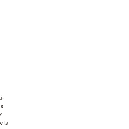
i-
es
us
e la