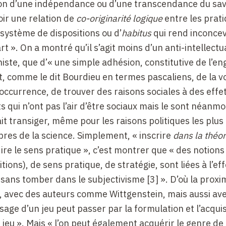
usion d’une indépendance ou d’une transcendance du sav
voir une relation de
co-originarité logique
entre les prati
 système de dispositions ou d’
habitus
qui rend inconce
art ». On a montré qu’il s’agit moins d’un anti-intellect
niste, que d’« une simple adhésion, constitutive de l’
 et, comme le dit Bourdieu en termes pascaliens, de la v
l’occurrence, de trouver des raisons sociales à des effe
ts qui n’ont pas l’air d’être sociaux mais le sont néanmo
it transiger, même pour les raisons politiques les plus
pres de la science. Simplement, « inscrire
dans la théor
-dire le sens pratique », c’est montrer que « des notio
tions), de sens pratique, de stratégie, sont liées à l’ef
te sans tomber dans le subjectivisme
[3]
». D’où la proxi
 avec des auteurs comme Wittgenstein, mais aussi ave
ssage d’un jeu peut passer par la formulation et l’acquis
 jeu ». Mais « l’on peut également acquérir le genre de