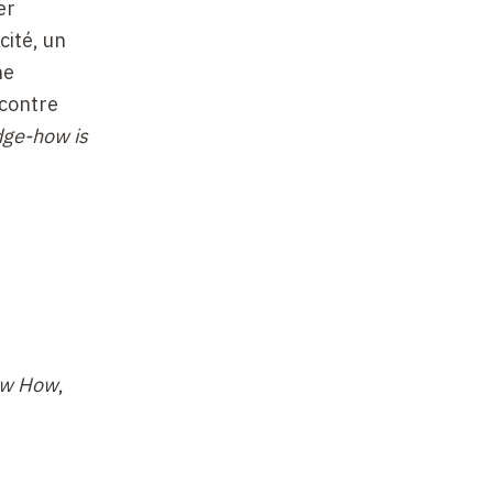
er
cité, un
ne
 contre
ge-how is
i-même :
; suivre
ipke) ; la
tudes
érents de
repérer
w How
,
ans savoir
ectuelle
.
 légende
le, dans