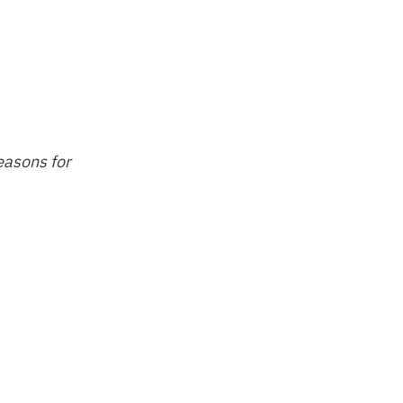
ception
A
is Carroll
 connaître
elle est
la
bilités,
asons for
emplation
e sur
de la
rai que
 à
 le cas,
que
l’on
ce
qu’
il y a