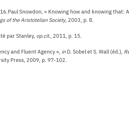
eure d’une proposition ? Est-on obligé d’adopter la con
p. 416.Paul Snowdon, « Knowing how and knowing that: 
e telle lecture ? La présentation de l’argument de Lew
s of the Aristotelian Society
, 2003, p. 8.
 sûr que connaître une règle d’inférence ce ne soit pas
semble supposer aussi que la connaissance propositionn
cité par Stanley,
op.cit
., 2011, p. 15.
urquoi ? Ensuite, la conception que propose Ryle de 
te ? Enfin, avons-nous vraiment épuisé toutes les possi
ency and Fluent Agency »,
in
D. Sobel et S. Wall (éd.),
Re
nguant les choses de façon binaire, i.e. soit par cont
sity Press, 2009, p. 97-102.
tionnelle ? L’intellectualisme ne pourrait-il se défendr
remières critiques « intellectualistes » de l’anti-
oche qui se voudrait radicalement anti-intellectualiste 
 régression à l’infini n’est pas correct : il n’est pas v
 doive s’accompagner d’une action distincte consistant
le-même une manifestation de savoir faire ; si tel était
t jamais. « J’exerce (ou je manifeste) ma connaissance
 bouton et en la poussant (de même que ma connaissan