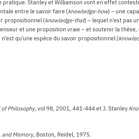
ce pratique. Stanley et Williamson vont en effet contest
tale entre le savoir faire (
knowledge-how
) – une capa
r propositionnel (
knowledge-that
) – lequel n’est pas u
enseur et une proposition vraie – et soutenir la thèse,
 n’est qu’une espèce du savoir propositionnel (
knowled
.
 la position de Ryle. Le cadre behavioriste logique lu
 ne se réduit pas à l’observation de son comportement 
 à un ensemble de dispositions (voir Wittgenstein et Kr
 n’est pas aussi simple : il existe des cas clairs d’apti
(être intelligent, scrupuleux) ou qui semblent peu diff
r parler une langue, savoir réparer un ordinateur, se 
 of Philosophy
, vol 98, 2001, 441-444 et J. Stanley
Kno
u violon. Nombre de ces aptitudes peuvent s’acquérir s
u moins
en partie
un tel savoir et une compétence
intell
n ryléenne de la connaissance théorique à travers la «
, and Memory
, Boston, Reidel, 1975.
égression est-il bon ? L’action intelligente suppose-t-el