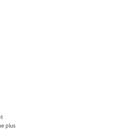
et
he plus