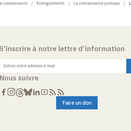
rmés de manière non délibérative par d’autres attitu
la connaissance
Enseignements
La connaissance pratique
L
S’inscrire à notre lettre d’information
Entrez votre adresse e-mail
Nous suivre
Faire un don