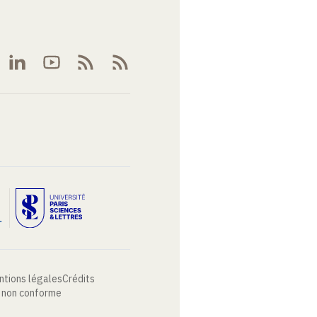
ntions légales
Crédits
: non conforme