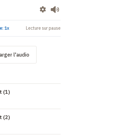
e: 1x
Lecture sur pause
arger l'audio
t (1)
t (2)