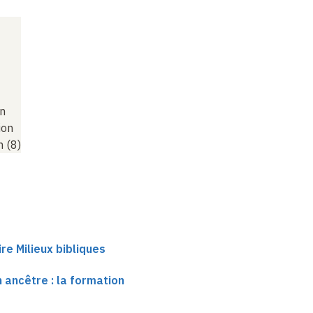
un
ion
 (8)
e Milieux bibliques
n ancêtre : la formation