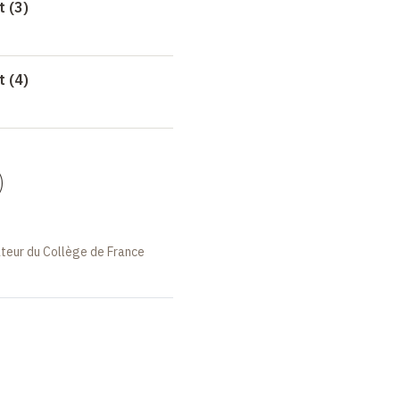
t (3)
t (4)
)
ateur du Collège de France