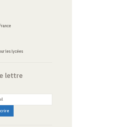
France
ur les lycées
e lettre
il