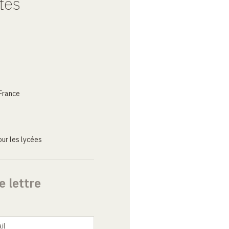
tes
France
ur les lycées
e lettre
il