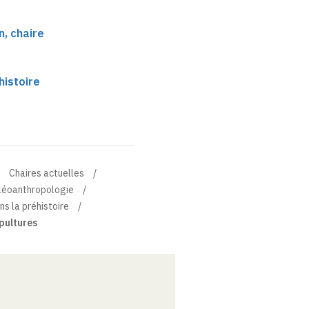
, chaire
e
histoire
Chaires actuelles
aléoanthropologie
ns la préhistoire
pultures