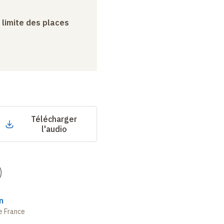
a limite des places
Télécharger
l'audio
)
n
e France